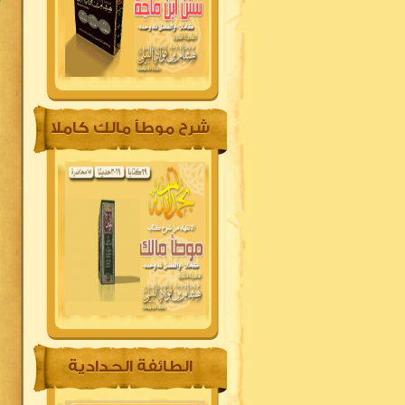
5
6
شرح موطأ مالك كاملا
7
8
9
الطائفة الحدادية