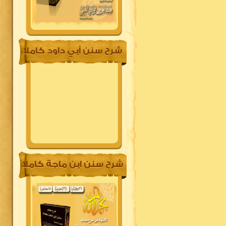
شرح سنن أبي داود كاملا
2
3
شرح سنن ابن ماجة كاملا
4