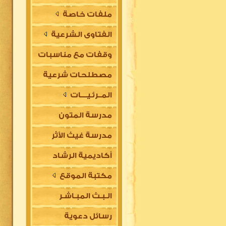
ملفات خاصة
الفتاوى الشرعية
وقفات مع مناسبات
مصطلحات شرعية
المــرئـيــــات
مدرسة المتون
مدرسة غيث الأثر
العلمية
أكاديمية الرشاد
السلفية
مكتبة الموقع
العلمية للتأسيس
الـبـث المبـاشـر
في مقدمات العلوم
رسائل دعوية
الشرعية (للتعليم