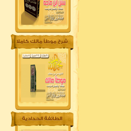
شرح موطأ مالك كاملا
الطائفة الحدادية