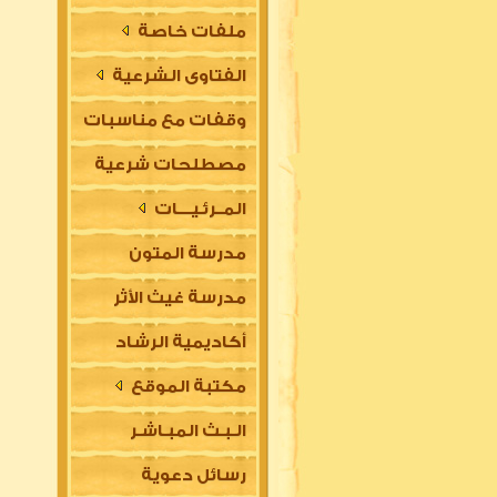
ملفات خاصة
الفتاوى الشرعية
وقفات مع مناسبات
مصطلحات شرعية
المــرئـيــــات
مدرسة المتون
مدرسة غيث الأثر
العلمية
أكاديمية الرشاد
السلفية
مكتبة الموقع
العلمية للتأسيس
الـبـث المبـاشـر
في مقدمات العلوم
رسائل دعوية
الشرعية (للتعليم