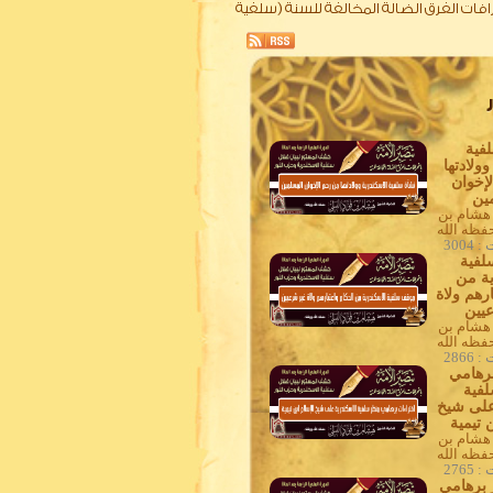
نحرافات الفرق الضالة المخالفة للسنة (سلفية
فية
ولادتها
إخوان
ين
 هشام بن
حفظه الله
3004
فية
ية من
رهم ولاة
يين
 هشام بن
حفظه الله
2866
برهامي
فية
على شيخ
 تيمية
 هشام بن
حفظه الله
2765
برهامي