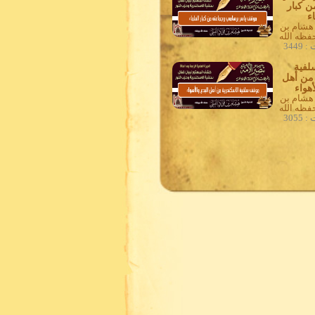
ن كبار
ء
 هشام بن
حفظه الله
3449
فية
 من أهل
أهواء
 هشام بن
حفظه الله
3055