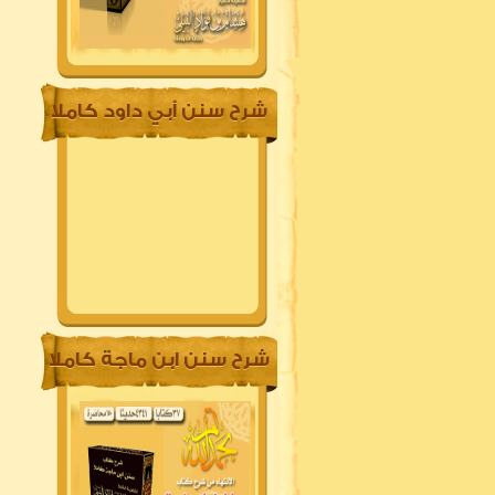
شرح سنن أبي داود كاملا
شرح سنن ابن ماجة كاملا