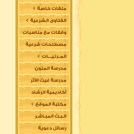
ملفات خاصة
الفتاوى الشرعية
وقفات مع مناسبات
مصطلحات شرعية
المــرئـيــــات
مدرسة المتون
مدرسة غيث الأثر
العلمية
أكاديمية الرشاد
السلفية
مكتبة الموقع
العلمية للتأسيس
الـبـث المبـاشـر
في مقدمات العلوم
رسائل دعوية
الشرعية (للتعليم