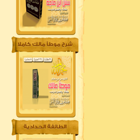
شرح موطأ مالك كاملا
الطائفة الحدادية