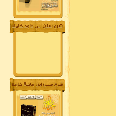
شرح سنن أبي داود كاملا
شرح سنن ابن ماجة كاملا