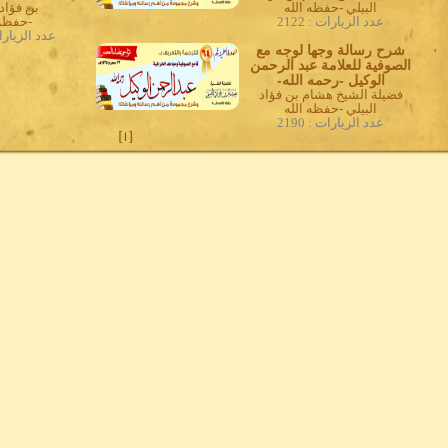
البيلي -حفظه الله
بن فؤاد 
عدد الزيارات : 2122
-حفظه 
عدد الزيارات :
0
شرح رسالة وجها لوجه مع
الصوفية للعلامة عبد الرحمن
الوكيل -رحمه الله-
فضيلة الشيخ هشام بن فؤاد
البيلي -حفظه الله
عدد الزيارات : 2190
]
1
[