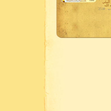
البيلي
الله
 2539