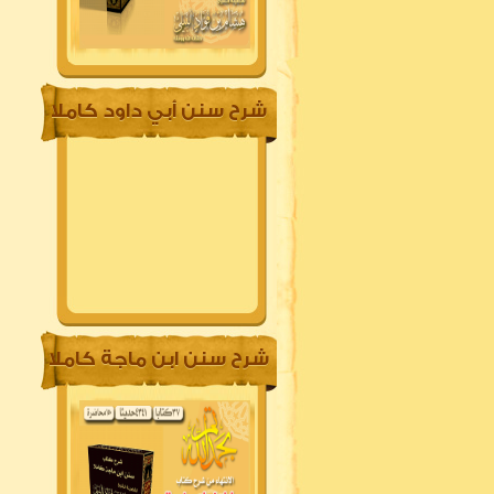
شرح سنن أبي داود كاملا
شرح سنن ابن ماجة كاملا