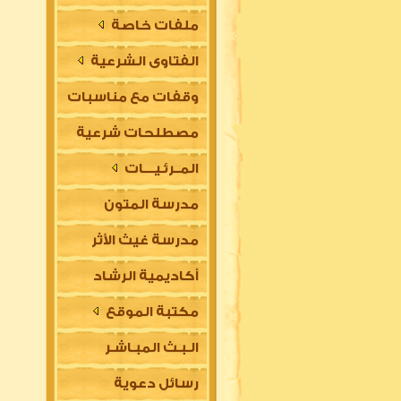
ملفات خاصة
الفتاوى الشرعية
وقفات مع مناسبات
مصطلحات شرعية
المــرئـيــــات
مدرسة المتون
مدرسة غيث الأثر
العلمية
أكاديمية الرشاد
السلفية
مكتبة الموقع
العلمية للتأسيس
الـبـث المبـاشـر
في مقدمات العلوم
رسائل دعوية
الشرعية (للتعليم