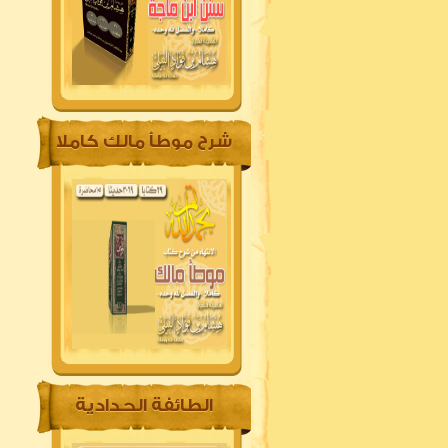
شرح موطأ مالك كاملا
الطائفة الحدادية