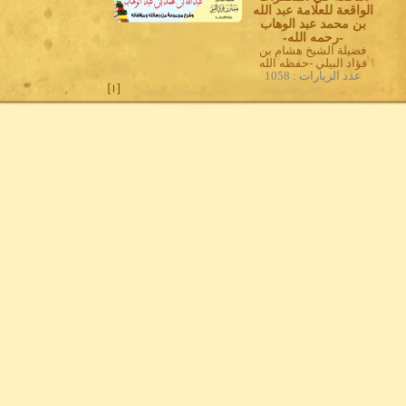
الواقعة للعلامة عبد الله
بن محمد عبد الوهاب
-رحمه الله-
فضيلة الشيخ هشام بن
فؤاد البيلي -حفظه الله
عدد الزيارات : 1058
]
1
[