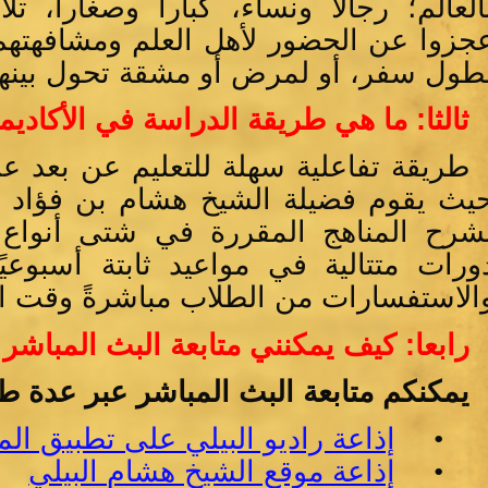
العالم؛ رجالاً ونساءً، كباراً وصغاراً، تلا
جزوا عن الحضور لأهل العلم ومشافهتهم ل
طول سفر، أو لمرض أو مشقة تحول بينهم
ثالثا: ما هي طريقة الدراسة في الأكاديم
طريقة تفاعلية سهلة للتعليم عن بعد ع
يث يقوم فضيلة الشيخ هشام بن فؤاد ال
شرح المناهج المقررة في شتى أنواع 
ورات متتالية في مواعيد ثابتة أسبوعيًا
الاستفسارات من الطلاب مباشرةً وقت ال
رابعا: كيف يمكنني متابعة البث المباش
يمكنكم متابعة البث المباشر عبر عدة ط
•
إذاعة راديو البيلي على تطبيق ال
•
إذاعة موقع الشيخ هشام البيلي