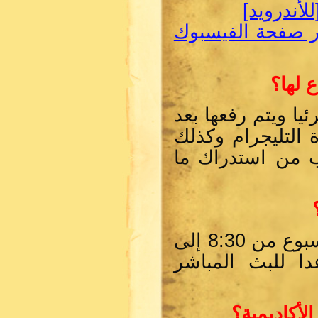
لأندرويد]
بر صفحة الفيسبوك
 لها؟
ا ويتم رفعها بعد
التليجرام وكذلك
ب من استدراك ما
تم اختيار يومي الأحد والثلاثاء من كل أسبوع من 8:30 إلى
دا للبث المباشر
لأكاديمية؟