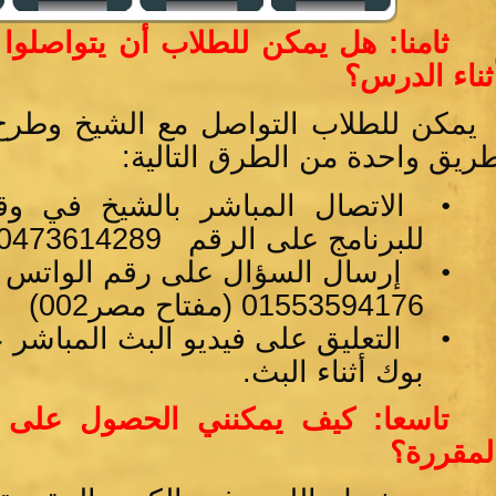
ثامنا: هل يمكن للطلاب أن يتواصلوا
ثناء الدرس؟
يمكن للطلاب التواصل مع الشيخ وطرح 
ريق واحدة من الطرق التالية:
•
الاتصال المباشر بالشيخ في وق
للبرنامج على الرقم 0473614289 (مفتاح مصر002)
•
إرسال السؤال على رقم الواتس وا
01553594176 (مفتاح مصر002)
•
التعليق على فيديو البث المباشر
بوك أثناء البث.
تاسعا: كيف يمكنني الحصول على
لمقررة؟