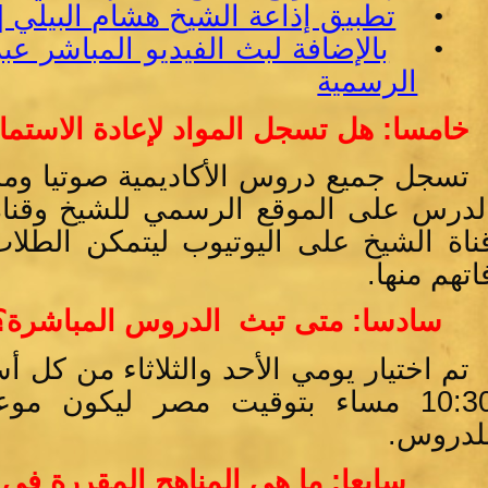
•
تطبيق إذاعة الشيخ هشام البيلي [ل
•
بالإضافة لبث الفيديو المباشر ع
الرسمية
خامسا: هل تسجل المواد لإعادة الاستماع
تسجل جميع دروس الأكاديمية صوتيا ومرئي
لدرس على الموقع الرسمي للشيخ وقناة 
ناة الشيخ على اليوتيوب ليتمكن الطلا
اتهم منها.
سادسا: متى تبث الدروس المباشرة؟
10:30 مساء بتوقيت مصر ليكون موع
لدروس.
سابعا: ما هي المناهج المقررة في ا