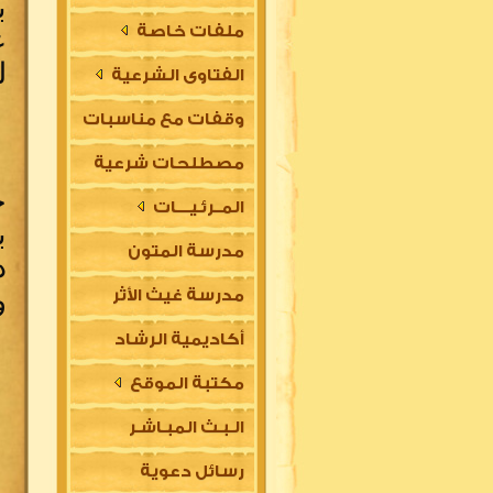
ب
ملفات خاصة
ع
ل
الفتاوى الشرعية
وقفات مع مناسبات
مصطلحات شرعية
ح
المــرئـيــــات
ب
مدرسة المتون
د
و
مدرسة غيث الأثر
العلمية
أكاديمية الرشاد
السلفية
مكتبة الموقع
العلمية للتأسيس
الـبـث المبـاشـر
في مقدمات العلوم
رسائل دعوية
الشرعية (للتعليم