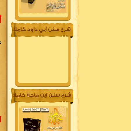
أ
شرح سنن أبي داود كاملا
ط
شرح سنن ابن ماجة كاملا
ا