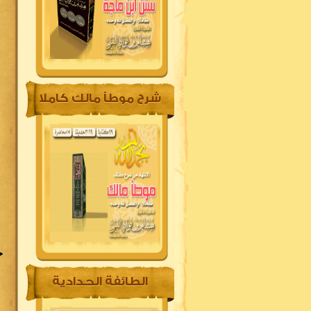
شرح موطأ مالك كاملا
خ
الطائفة الحدادية