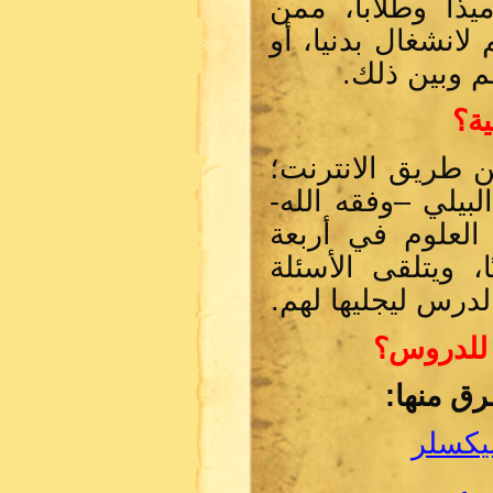
ميذاً وطلاباً، ممن
انشغال بدنيا، أو
 وبين ذلك.
ية؟
ن طريق الانترنت؛
بيلي –وفقه الله-
العلوم في أربعة
، ويتلقى الأسئلة
درس ليجليها لهم.
ر للدروس؟
رق منها:
ميكسلر