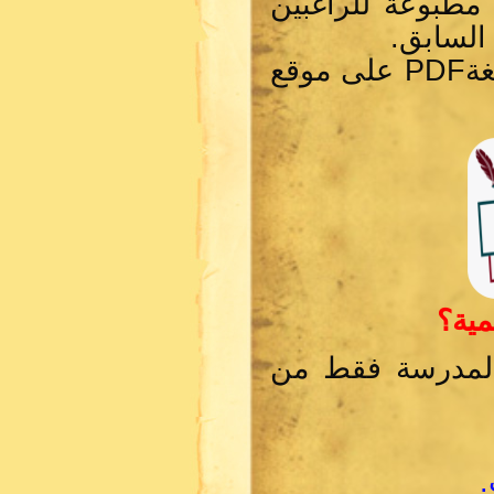
 مطبوعة للراغبين
السابق.
غة
PDF
على موقع
مية؟
 المدرسة فقط من
.