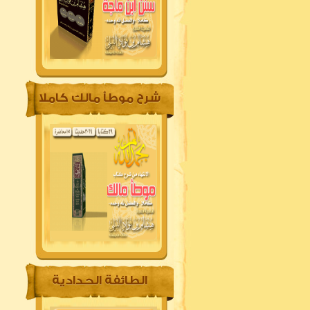
شرح موطأ مالك كاملا
الطائفة الحدادية