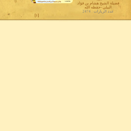
فضيلة الشيخ هشام بن فؤاد
البيلي -حفظه الله
عدد الزيارات : 2474
]
1
[