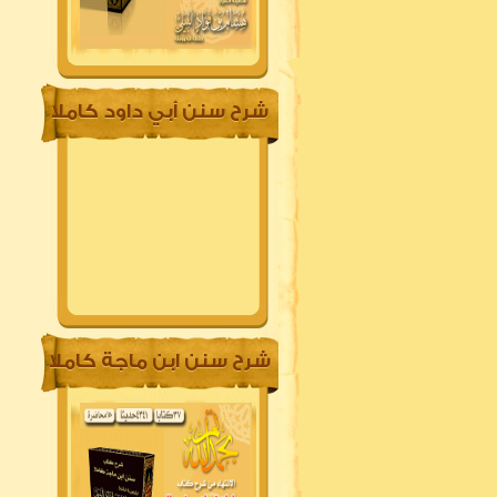
شرح سنن أبي داود كاملا
شرح سنن ابن ماجة كاملا