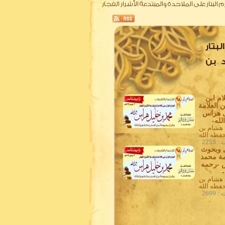
لتعريف بالصارم البتار على الملاحدة والمبتدعة الأشرار الفجار
 البتار
د بن
ام ابن
 العلامة
ل هراس
لله-
 هشام بن
حفظه الله
2255
 وبحوث
مة محمد
 -رحمه
-
 هشام بن
حفظه الله
2699