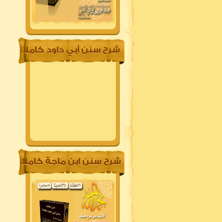
شرح سنن أبي داود كاملا
شرح سنن ابن ماجة كاملا