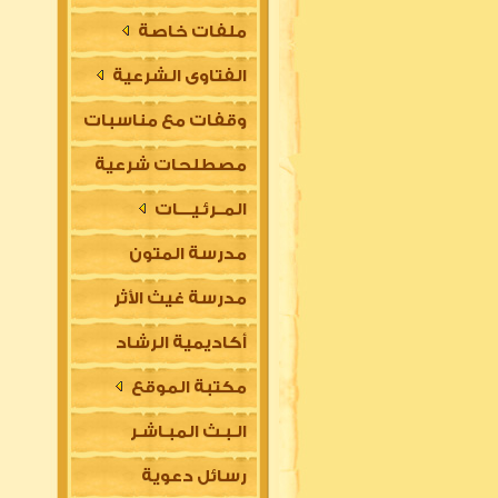
ملفات خاصة
الفتاوى الشرعية
وقفات مع مناسبات
مصطلحات شرعية
المــرئـيــــات
مدرسة المتون
مدرسة غيث الأثر
العلمية
أكاديمية الرشاد
السلفية
مكتبة الموقع
العلمية للتأسيس
الـبـث المبـاشـر
في مقدمات العلوم
رسائل دعوية
الشرعية (للتعليم