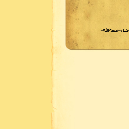
كيل -رحمه الله-