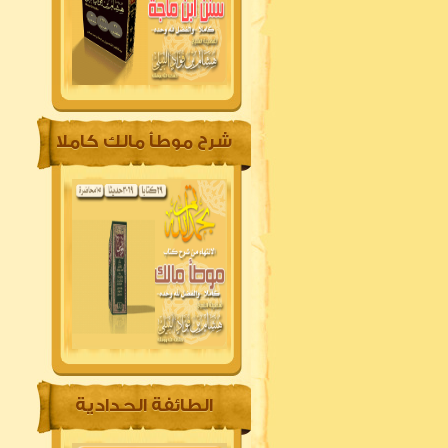
شرح موطأ مالك كاملا
الطائفة الحدادية