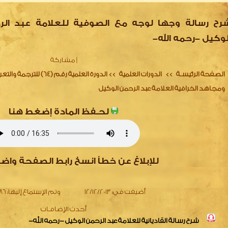
رح رسالة وجها لوجه مع الصوفية للعلامة عبد الر
لوكيل -رحمه الله-
|
مشاركة
الصفحة الرئيسـة
الدورات العلمية
الدورة العلمية رقم (64) 
>>
>>
ومجاهد الخرافية العلامة عبد الرحمن الوكيل
لحـفظ المادة إضغط هنا
للإبلاغ عن خطأ انسخ رابط الصفحة واض
أضيفت في:
12/12/2013
وتم الإستماع إليها:
2186
أحدث الإضافـات
شرح رسالة القاديانية للعلامة عبد الرحمن الوكيل -رحمه الله-