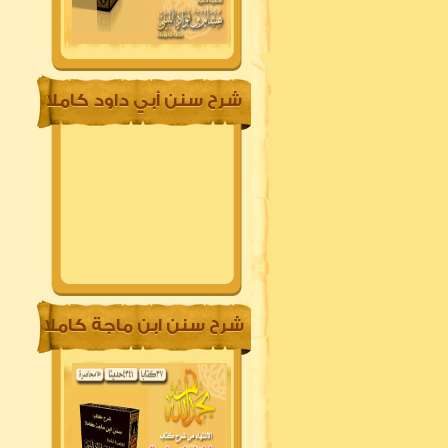
شرح سنن أبي داود كاملا
شرح سنن ابن ماجة كاملا