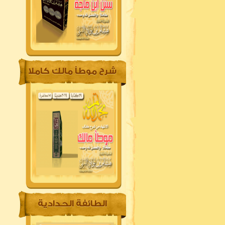
شرح موطأ مالك كاملا
الطائفة الحدادية