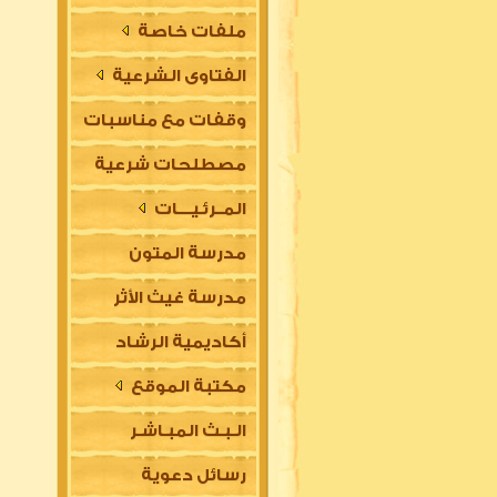
ملفات خاصة
الفتاوى الشرعية
وقفات مع مناسبات
مصطلحات شرعية
المــرئـيــــات
مدرسة المتون
مدرسة غيث الأثر
العلمية
أكاديمية الرشاد
السلفية
مكتبة الموقع
العلمية للتأسيس
الـبـث المبـاشـر
في مقدمات العلوم
رسائل دعوية
الشرعية (للتعليم