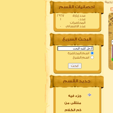
رحمه
احصائيات القسم
:عدد زيارة
2967
: عدد
1
المحاضرات
: عدد الاقسام
0
البحث السريع
اسم المحاضرة
اسم الشيخ
جديد القسم
جزء فيه
منتقى من
ذم الكلام