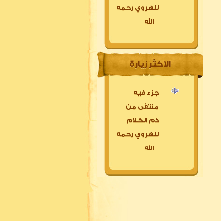
للهروي رحمه
الله
الاكثر زيارة
جزء فيه
منتقى من
ذم الكلام
للهروي رحمه
الله