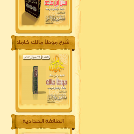
شرح موطأ مالك كاملا
الطائفة الحدادية