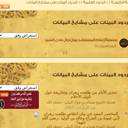
 الرئيسـة
>>
الردود العلمية
>>
الردود البينات على مشايخ البيانات
ردود البينات على مشايخ البيانات
سلسلة إعلام المسترشد ببيان حال عادل السيد
المحاضرات :
11
]
1
[
ردود البينات على مشايخ البيانات
20
تحذير الأنام من طلعت زهران وتخاريفه حول
تأويل الأحلام
فضيلة الشيخ هشام بن فؤاد البيلي -حفظه الله
عدد الزيارات : 2883
19
المختصر المفيد في بيان انتقاص طلعت زهران
لأبي عبيدة بن الجراح وخالد بن الوليد -رضي الله
عنهما-
فضيلة الشيخ هشام بن فؤاد البيلي -حفظه الله