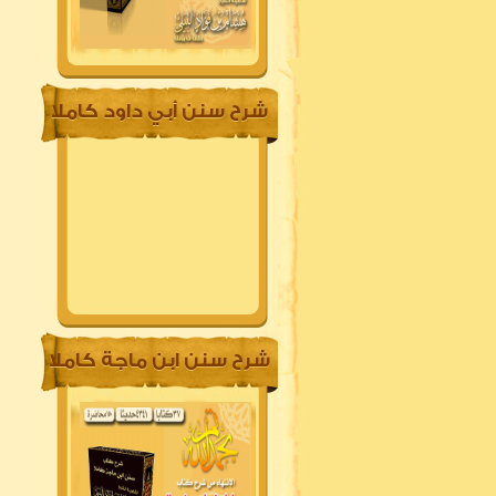
شرح سنن أبي داود كاملا
شرح سنن ابن ماجة كاملا