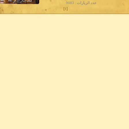
عدد الزيارات : 9083
]
1
[