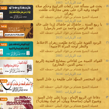
عدد الزيارات : 1863
18
بحث في مسألة عدد ركعات التراويح وحكم صلاة
التهجد وفيه الرد على بعض مجازفات طلعت
زهران
فضيلة الشيخ هشام بن فؤاد البيلي -حفظه الله
عدد الزيارات : 1884
17
يا ربيع السنة .. حاشاك ثم حاشاك (ردا على خالد
عبد الرحمن وأحمد بن عمر بازمول)
فضيلة الشيخ هشام بن فؤاد البيلي -حفظه الله
عدد الزيارات : 2635
16
الردود القوية على إباحة طلعت زهران الاختلاط
والنظر لوجه المرأة الأجنبية!
فضيلة الشيخ هشام بن فؤاد البيلي -حفظه الله
عدد الزيارات : 2885
15
الفوائد الثمينة من لقاءاتي بمشايخ المدينة (الربيع
- محي الدين - البخاري)
فضيلة الشيخ هشام بن فؤاد البيلي -حفظه الله
عدد الزيارات : 3634
14
الرد المختصر الممهِّد على طليعة رد عادل السيد
فضيلة الشيخ هشام بن فؤاد البيلي -حفظه الله
عدد الزيارات : 3685
13
دفاعا عن الربيع الإمام ، وردا على عادل السيد
وشيوخ البيان (مناصحةٌ وبيان، أم عبثٌ وهذيان؟)
فضيلة الشيخ هشام بن فؤاد البيلي -حفظه الله