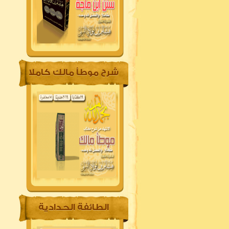
شرح موطأ مالك كاملا
الطائفة الحدادية