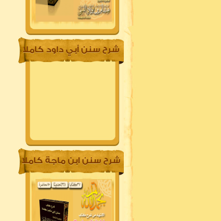
شرح سنن أبي داود كاملا
شرح سنن ابن ماجة كاملا