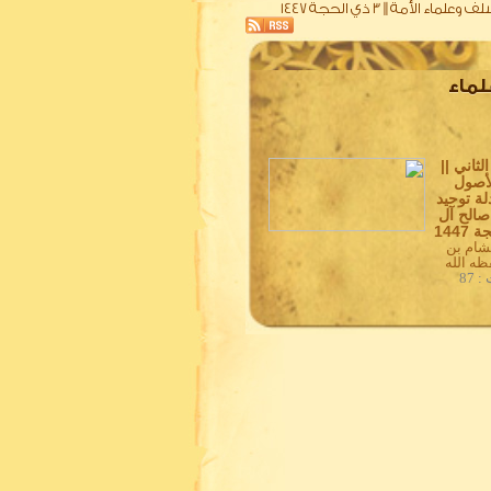
 وعلماء
الثاني ||
أصول
لة توحيد
 صالح آل
شام بن
ظه الله
 87