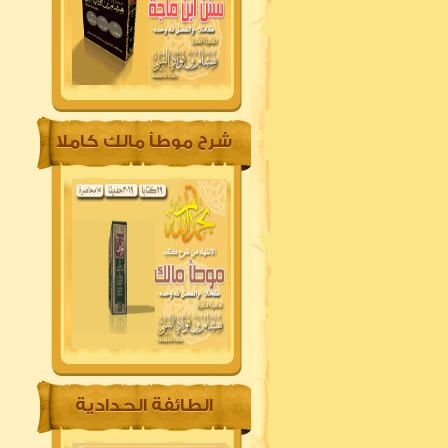
شرح موطأ مالك كاملا
الطائفة الحدادية