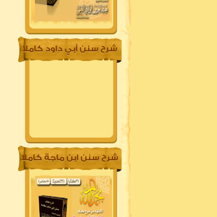
شرح سنن أبي داود كاملا
شرح سنن ابن ماجة كاملا