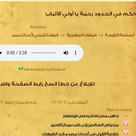
لكم في الحدود رحمة يا أولي الألباب
|
مشاركة
الصفحة الرئيسـة
الملفات المنهجية
الملف الشرعي لأحداث مصر
>>
>>
لحـفظ المادة إضغط هنا
دعونا نتصارح في ظل الأحداث
نداء لأهل مصر
للإبلاغ عن خطأ انسخ رابط الصفحة واض
أزمة مصر واختلاط المفاهيم
يا أهل مصر بالآثار يحصل الإستقرار
أضيفت في:
06/06/2012
وتم الإستماع إليها:
2762
من رياض الصالحين إلى قلب ميدان التحرير
روابط ذات صلة
خلاصة القول فى أحداث مصر مع رد الشبهات
تتمة شبهات أزمة مصر و الرد عليها
شبهات الأزمة والردود عليها