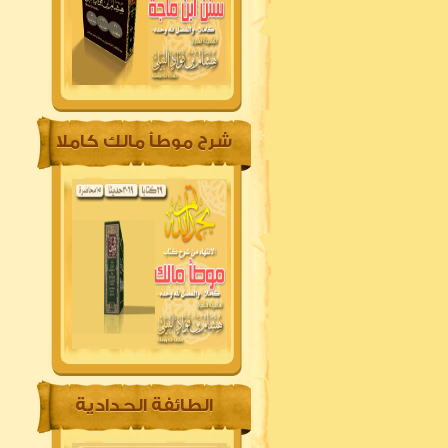
شرح موطأ مالك كاملا
الطائفة الحدادية