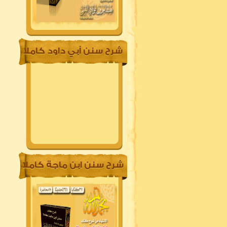
شرح سنن أبي داود كاملا
شرح سنن ابن ماجة كاملا