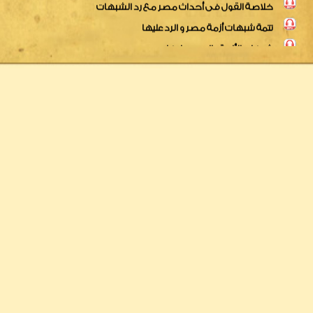
شبهات الأزمة والردود عليها
وقفة سريعة مع الأحداث
قل سمعنا وأطعنا للنص فى أحداث مصر