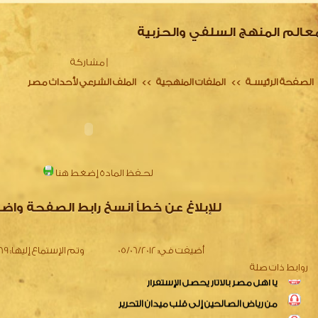
عالم المنهج السلفي والحزبية
|
مشاركة
الصفحة الرئيسـة
الملفات المنهجية
الملف الشرعي لأحداث مصر
>>
>>
لحـفظ المادة إضغط هنا
دعونا نتصارح في ظل الأحداث
نداء لأهل مصر
للإبلاغ عن خطأ انسخ رابط الصفحة واض
أزمة مصر واختلاط المفاهيم
يا أهل مصر بالآثار يحصل الإستقرار
أضيفت في:
05/06/2012
وتم الإستماع إليها:
3069
من رياض الصالحين إلى قلب ميدان التحرير
روابط ذات صلة
خلاصة القول فى أحداث مصر مع رد الشبهات
تتمة شبهات أزمة مصر و الرد عليها