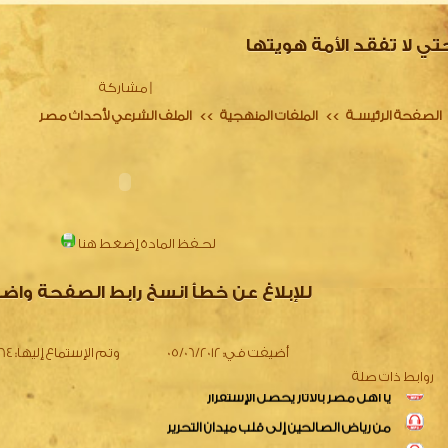
تي لا تفقد الأمة هويتها
|
مشاركة
الصفحة الرئيسـة
الملفات المنهجية
الملف الشرعي لأحداث مصر
>>
>>
لحـفظ المادة إضغط هنا
دعونا نتصارح في ظل الأحداث
نداء لأهل مصر
للإبلاغ عن خطأ انسخ رابط الصفحة واض
أزمة مصر واختلاط المفاهيم
يا أهل مصر بالآثار يحصل الإستقرار
أضيفت في:
05/06/2012
وتم الإستماع إليها:
2664
من رياض الصالحين إلى قلب ميدان التحرير
روابط ذات صلة
خلاصة القول فى أحداث مصر مع رد الشبهات
تتمة شبهات أزمة مصر و الرد عليها