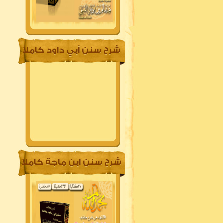
شرح سنن أبي داود كاملا
شرح سنن ابن ماجة كاملا