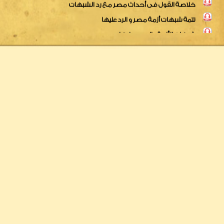
شبهات الأزمة والردود عليها
وقفة سريعة مع الأحداث
قل سمعنا وأطعنا للنص فى أحداث مصر