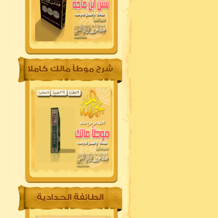
شرح موطأ مالك كاملا
الطائفة الحدادية