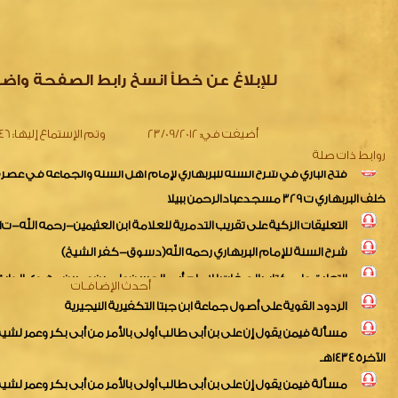
كتاب الصفات يتضمن عقيدة الحافظ ضياء الدين عبدالغني المقدسي ت600هجريه رحمه الله
*من رسائل البحر*الإيضاحات الجلية في التعليق على رسالة المنتقى من ال
للإبلاغ عن خطأ انسخ رابط الصفحة واض
سعيد عثمان بن سعيد الدارمي*رحمه الله*في نيل دمياط مقابل قرية طبل
فتح الباري في شرح السنة للبربهاري لإمام أهل السنة والجماعة في عصر
أضيفت في:
23/09/2012
وتم الإستماع إليها:
2546
خلف البربهاري ت 329 مسجدعبادالرحمن ببيلا
روابط ذات صلة
التعليقات الزكية على تقريب التدمرية للعلامة ابن العثيمين-رحمه الله-ت1421
شرح السنة للإمام البربهاري رحمه الله(دسوق-كفر الشيخ)
الري ببيلا)
التعليق علي رسالة إلي أهل البحرين في رؤية الكفار ربهم -للإمام الحاف
أحدث الإضافـات
أحمد بن تيمية الحراني الدمشقي(مسجدهندسة الري ببيلا)
الردود القوية على أصول جماعة ابن جبتا التكفيرية النيجيرية
التعليق علي تعريف أهل الإيمان لصحة حديث ((إن آدم خلق علي صورة الر
محمدالأنصاري-ت1418ه
الآخرة 1434هـ
التعليق على القاعدة المراكشية لشَيْخُ الْإِسْلَامِ بْنُ تيمية رحمه الله