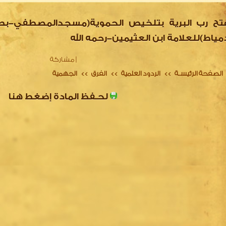
تح رب البرية بتلخيص الحموية(مسجدالمصطفي-بط
مياط)للعلامة ابن العثيمين-رحمه الله
|
مشاركة
الصفحة الرئيسـة
الردود العلمية
الفرق
الجهمية
>>
>>
>>
لحـفظ المادة إضغط هنا