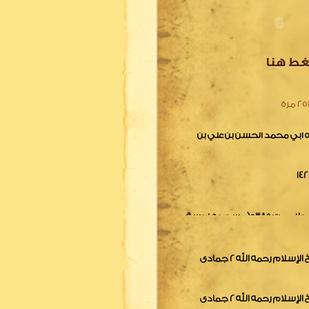
رد على الجهمية*للإمام أبي
غط هنا
ه أبي محمد الحسن بن علي بن
 مرة
التعليق علي كتاب الصفات للإمام أبي الحسن علي بن عمربن مهدي الدارقطني-ت 385ه(مسجدهندسة
ظ العلم المجدد أبو العباس
حمن ))للعلامة حمادبن
مسألة فيمن يقول إن على بن أبى طالب أولى بالأمر من أبى بكر وعمر لشيخ الإسلام رحمه الله 2 جمادى
مسألة فيمن يقول إن على بن أبى طالب أولى بالأمر من أبى بكر وعمر لشيخ الإسلام رحمه الله 2 جمادى