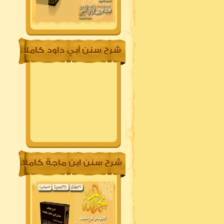
شرح سنن أبي داود كاملا
شرح سنن ابن ماجة كاملا