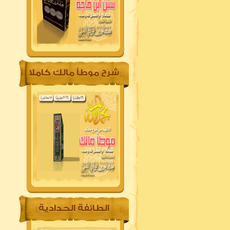
شرح موطأ مالك كاملا
الطائفة الحدادية