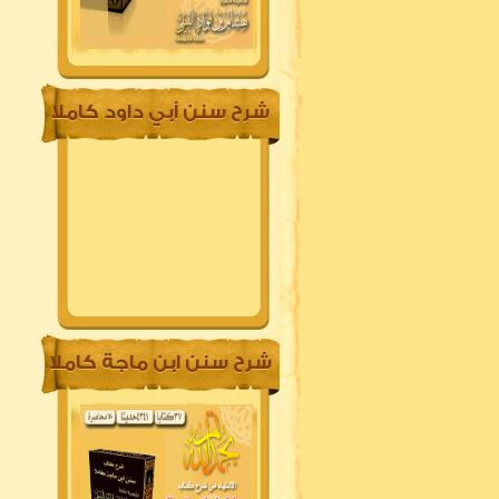
شرح سنن أبي داود كاملا
شرح سنن ابن ماجة كاملا