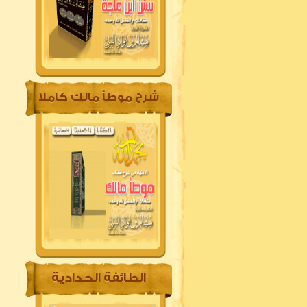
شرح موطأ مالك كاملا
الطائفة الحدادية