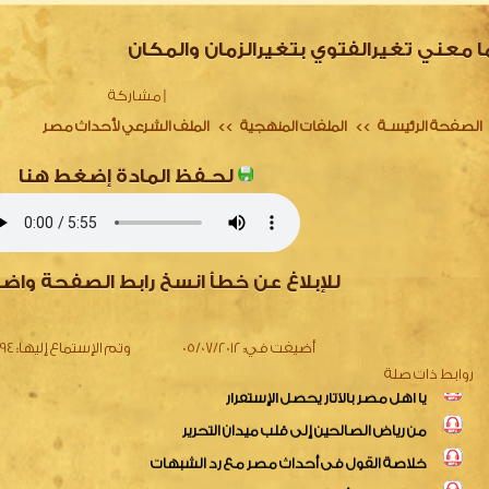
ا معني تغيرالفتوي بتغيرالزمان والمكان
|
مشاركة
الصفحة الرئيسـة
الملفات المنهجية
الملف الشرعي لأحداث مصر
>>
>>
لحـفظ المادة إضغط هنا
دعونا نتصارح في ظل الأحداث
نداء لأهل مصر
للإبلاغ عن خطأ انسخ رابط الصفحة واض
أزمة مصر واختلاط المفاهيم
يا أهل مصر بالآثار يحصل الإستقرار
أضيفت في:
05/07/2012
وتم الإستماع إليها:
3494
من رياض الصالحين إلى قلب ميدان التحرير
روابط ذات صلة
خلاصة القول فى أحداث مصر مع رد الشبهات
تتمة شبهات أزمة مصر و الرد عليها
شبهات الأزمة والردود عليها