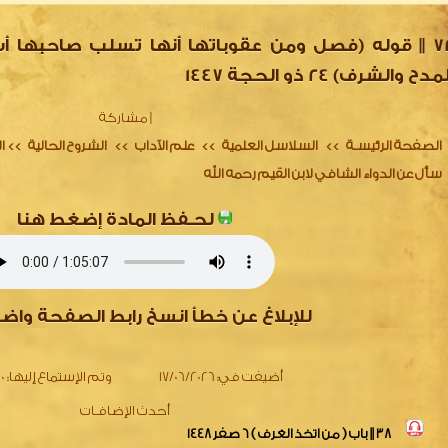
72 || قوله (فصل ومن عقوباتها أنها تسلب صاحبها أ
مدح والشرف) 24 ذو الحجة 1447
|
مشاركة
الصفحة الرئيسـة
السلاسل العلمية
علم الآداب
الشروح الحالية
ا
>>
>>
>>
>>
سأل عن الدواء الشافي لابن القيم رحمه الله
لحـفظ المادة إضغط هنا
للإبلاغ عن خطأ انسخ رابط الصفحة واض
أضيفت في:
17/06/2026
وتم الإستماع إليها:
140
أحدث الإضافـات
38 || باب ( من اتخذ الغرف ) 6 صفر 1448