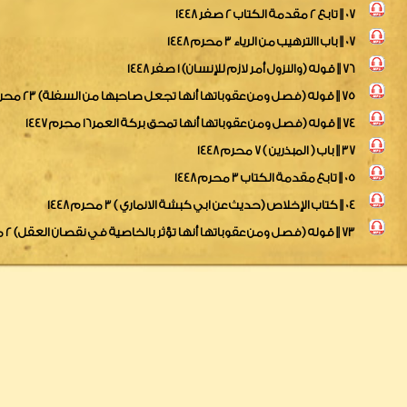
07 || تابع 2 مقدمة الكتاب 2 صفر 1448
07 || باب االترهيب من الرياء 3 محرم 1448
76 || قوله (والنزول أمر لازم للإنسان) 1 صفر 1448
75 || قوله (فصل ومن عقوباتها أنها تجعل صاحبها من السفلة) 23 محرم 1447
74 || قوله (فصل ومن عقوباتها أنها تمحق بركة العمر16 محرم 1447
37 || باب ( المبذرين ) 7 محرم 1448
05 || تابع مقدمة الكتاب 3 محرم 1448
04 || كتاب الإخلاص (حديث عن ابي كبشة الانماري ) 3 محرم 1448
73 || قوله (فصل ومن عقوباتها أنها تؤثر بالخاصية في نقصان العقل) 2 محرم 1447