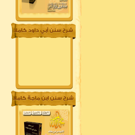
شرح سنن أبي داود كاملا
شرح سنن ابن ماجة كاملا