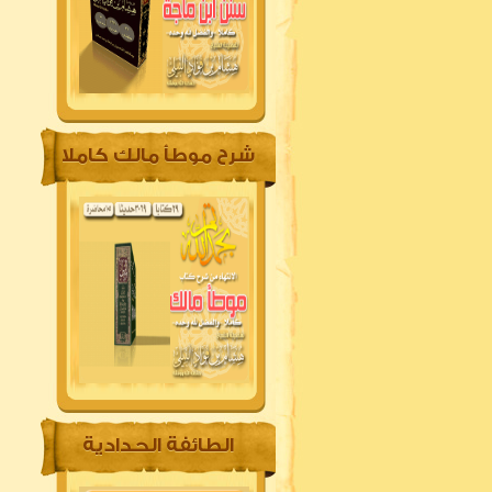
شرح موطأ مالك كاملا
الطائفة الحدادية