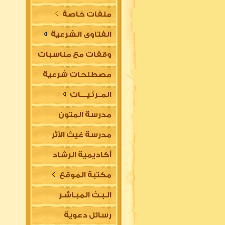
ملفات خاصة
الفتاوى الشرعية
وقفات مع مناسبات
مصطلحات شرعية
المــرئـيــــات
مدرسة المتون
مدرسة غيث الأثر
العلمية
أكاديمية الرشاد
السلفية
مكتبة الموقع
العلمية للتأسيس
الـبـث المبـاشـر
في مقدمات العلوم
رسائل دعوية
الشرعية (للتعليم