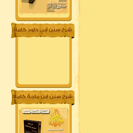
شرح سنن أبي داود كاملا
شرح سنن ابن ماجة كاملا