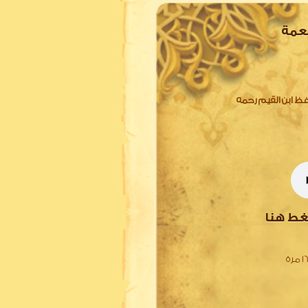
نعمة
فظ ابن القيم رحمه
غط هنا
 مرة