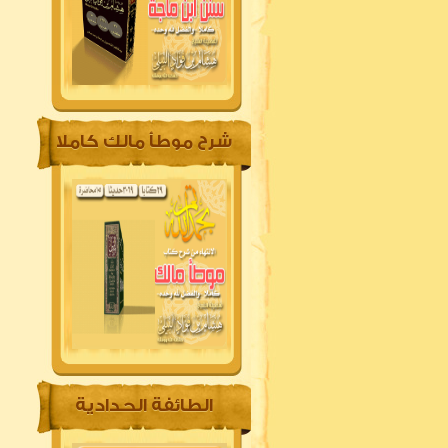
شرح موطأ مالك كاملا
الطائفة الحدادية