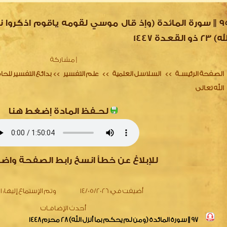
95 || سورة المائدة (وإذ قال موسي لقومه ياقوم اذكروا 
) 23 ذو القعدة 1447
|
مشاركة
الصفحة الرئيسـة
السلاسل العلمية
علم التفسير
بدائع التفسير للحا
>>
>>
>>
الله تعالى
لحـفظ المادة إضغط هنا
للإبلاغ عن خطأ انسخ رابط الصفحة واض
أضيفت في:
14/05/2026
وتم الإستماع إليها:
161
أحدث الإضافـات
97 || سورة المائدة (ومن لم يحكم بما أنزل الله) 28 محرم 1448