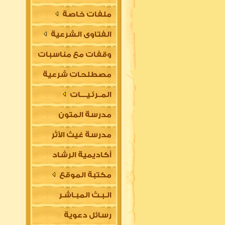
ملفات خاصة
الفتاوى الشرعية
وقفات مع مناسبات
مصطلحات شرعية
المــرئـيــــات
مدرسة المتون
مدرسة غيث الأثر
العلمية
أكاديمية الرشاد
السلفية
مكتبة الموقع
العلمية للتأسيس
الـبـث المبـاشـر
في مقدمات العلوم
رسائل دعوية
الشرعية (للتعليم