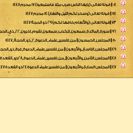
04 || قوله تعالى (يايها الناس ضرب مثلا فاستمعوا) 17 محرم 1448
74 || قوله تعالى (وسخر لكم الليل والنهار) 14 محرم 1447
73 ||قوله تعالى (والأنعام خاقها لكم) 29 ذو الحجة 1447
96 || سورة_المائدة_سمعون_للكذب_سمعون_لقوم_اخرون_22_ذي_الحجة_1447
50 || المجلس_الخمسون || من_تفسير_علماء_الدعوة_2_ذو_الحجة_1447
49 || المجلس_التاسع_والأربعون || من_تفسير_علماء_الدعوة_غرة_ذو_الحجة_1447
48 || المجلس_الثامن_والأربعون ||_من_تفسير_علماء_الدعوة_28ذو_القعدة_1447
47 || المجلس السابع والأربعون || من تفسير علماء الدعوة 24ذو القعدة 1447