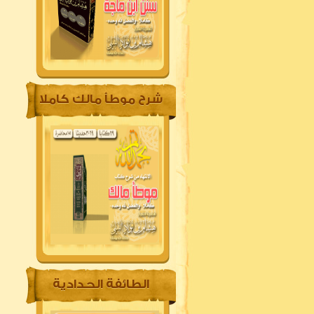
شرح موطأ مالك كاملا
الطائفة الحدادية