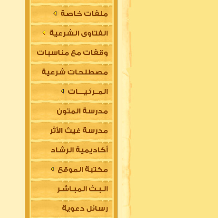
ملفات خاصة
الفتاوى الشرعية
وقفات مع مناسبات
مصطلحات شرعية
المــرئـيــــات
مدرسة المتون
مدرسة غيث الأثر
العلمية
أكاديمية الرشاد
السلفية
مكتبة الموقع
العلمية للتأسيس
الـبـث المبـاشـر
في مقدمات العلوم
رسائل دعوية
الشرعية (للتعليم