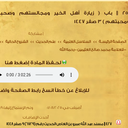
251 || باب ( زيارة أهل الخير ومجالستهم وصحب
حبتهم ) 3 صفر 1447
|
مشاركة
الصفحة الرئيسـة
السلاسل العلمية
علم الحديث
الشروح الحالية
>>
>>
>>
>>
للعلامة محمد صالح العثيمين –رحمه الله-
لحـفظ المادة إضغط هنا
للإبلاغ عن خطأ انسخ رابط الصفحة واض
أضيفت في:
01/08/2025
وتم الإستماع إليها:
289 
أحدث الإضافـات
427 || مسند عبد الله عمرو بن العاص الحديث رقم (6729) 9 صفر 1448