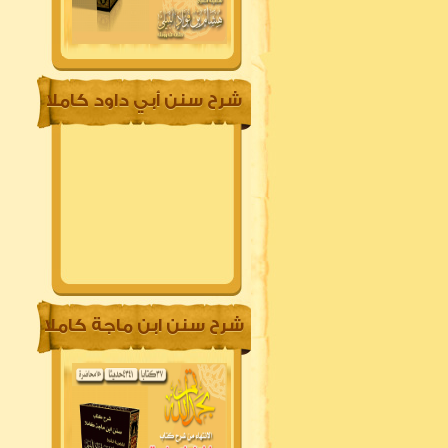
شرح سنن أبي داود كاملا
شرح سنن ابن ماجة كاملا