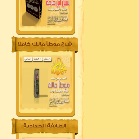
شرح موطأ مالك كاملا
الطائفة الحدادية