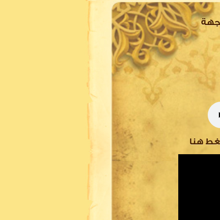
اجهة
غط هنا