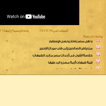
دعونا نتصارح في ظل الأحداث
نداء لأهل مصر
أزمة مصر واختلاط المفاهيم
يا أهل مصر بالآثار يحصل الإستقرار
أضيفت في:
21/02/2019
وتم الإستماع إليها:
3826
من رياض الصالحين إلى قلب ميدان التحرير
روابط ذات صلة
خلاصة القول فى أحداث مصر مع رد الشبهات
تتمة شبهات أزمة مصر و الرد عليها
شبهات الأزمة والردود عليها
وقفة سريعة مع الأحداث
قل سمعنا وأطعنا للنص فى أحداث مصر