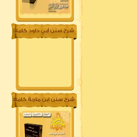
شرح سنن أبي داود كاملا
شرح سنن ابن ماجة كاملا