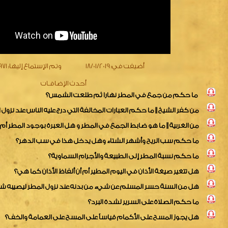
أضيفت في:
18/01/2019
وتم الإستماع إليها:
2971 
أحدث الإضافـات
ما حكم من جمع في المطر نهارا ثم طلعت الشمس؟
من كفر الشيخ || ما حكم العبارات المخالفة التي درج عليه الناس عند نزول 
من الغربية || ما هو ضابط الجمع في المطر و هل العبرة بوجود المطر أم
ما حكم سب الريح وأشهر الشتاء وهل يدخل هذا في سب الدهر؟
ما حكم نسبة المطر إلى الطبيعة والأجرام السماوية؟
هل تتغير صيغة الأذان في اليوم المطير أم أن ألفاظ الأذان كما هي؟
هل من السنة حسر المسلم عن شيء من بدنه عند نزول المطر ليصيبه ش
ما حكم الصلاة على السرير لشدة البرد؟
هل يجوز المسح على الأكمام قياساً على المسح على العمامة والخف؟