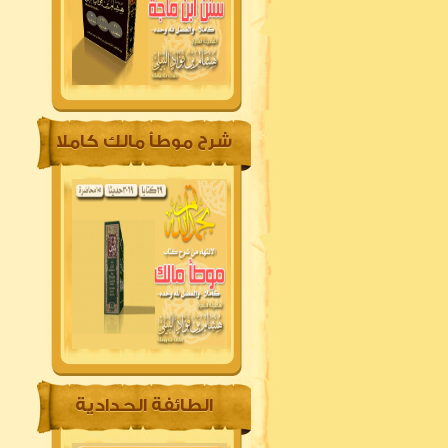
شرح موطأ مالك كاملا
الطائفة الحدادية