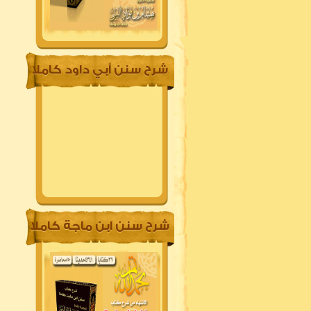
شرح سنن أبي داود كاملا
شرح سنن ابن ماجة كاملا