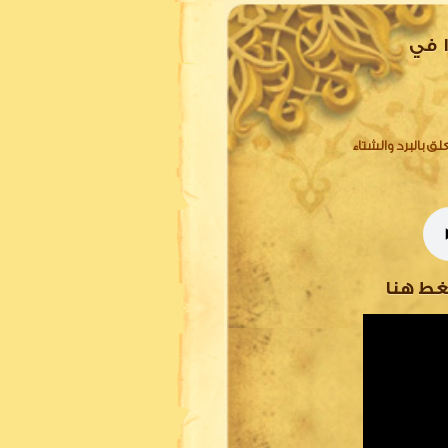
 في
ق بالبرد والشتاء
غط هنا