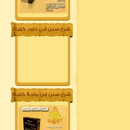
شرح سنن أبي داود كاملا
شرح سنن ابن ماجة كاملا