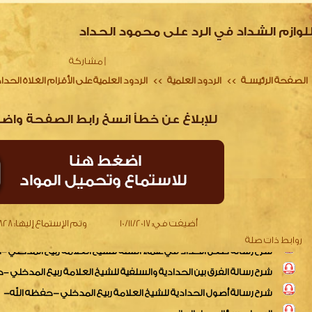
للوازم الشداد في الرد على محمود الحداد
|
مشاركة
الصفحة الرئيسـة
الردود العلمية
الردود العلمية على الأقزام الغلاة الحدا
>>
>>
للإبلاغ عن خطأ انسخ رابط الصفحة واض
الرد على أحمد بن عمر الحازمي
دفع شبهات الحدادية اللئام ودفاع عن الأئمة الأعلام
النصائح المنيفة للرد على الحدادية الطاعنين في أبي حنيفة
شرح رسالة طعن الحداد في علماء السنة للشيخ العلامة ربيع المدخلي 
أضيفت في:
10/11/2017
وتم الإستماع إليها:
2828 م
شرح رسالة الفرق بين الحدادية والسلفية للشيخ العلامة ربيع المدخلي 
روابط ذات صلة
شرح رسالة أصول الحدادية للشيخ العلامة ربيع المدخلي -حفظه الله-
الرد على سؤال حول الحازمي..
ملف خاص بقضية العذر بالجهل والرد على شبهات من لا يشترطون إقام
المعين