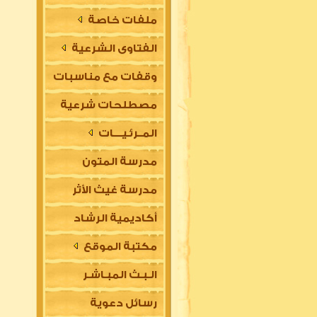
ملفات خاصة
الفتاوى الشرعية
وقفات مع مناسبات
مصطلحات شرعية
المــرئـيــــات
مدرسة المتون
مدرسة غيث الأثر
العلمية
أكاديمية الرشاد
السلفية
مكتبة الموقع
العلمية للتأسيس
الـبـث المبـاشـر
في مقدمات العلوم
رسائل دعوية
الشرعية (للتعليم