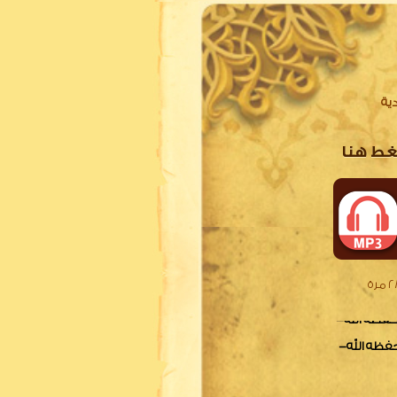
دية
غط هنا
–حفظه الله-
رة
–حفظه الله-
ة الحجة قبل تكفير المسلم