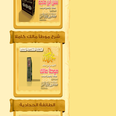
شرح موطأ مالك كاملا
الطائفة الحدادية