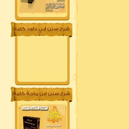
شرح سنن أبي داود كاملا
شرح سنن ابن ماجة كاملا