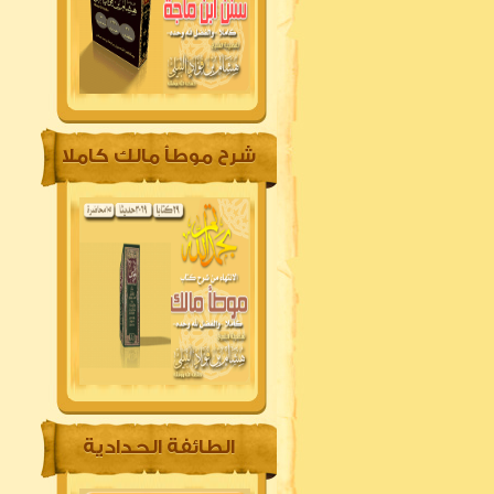
شرح موطأ مالك كاملا
الطائفة الحدادية