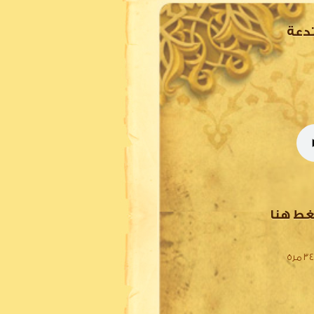
تدعة
غط هنا
 مرة