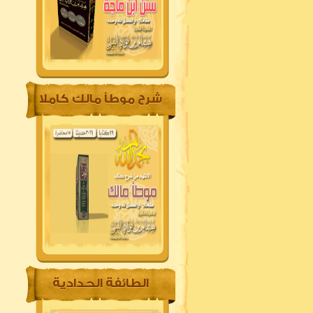
شرح موطأ مالك كاملا
الطائفة الحدادية