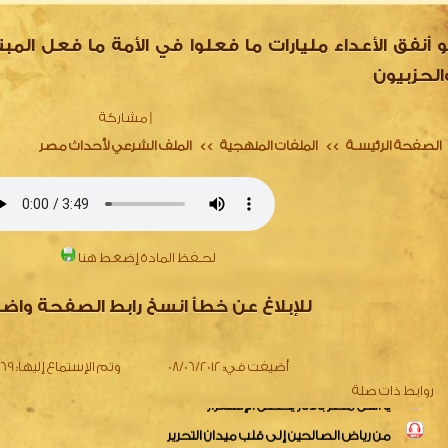
و أنفق الأعداء مليارات ما فعلوا في الأمة ما فعل المب
الحزبيون
|
مشاركة
الصفحة الرئيسـة
الملفات المنهجية
الملف الشرعي لأحداث مصر
>>
>>
لحـفظ المادة إضغط هنا
دعونا نتصارح في ظل الأحداث
نداء لأهل مصر
للإبلاغ عن خطأ انسخ رابط الصفحة واض
أزمة مصر واختلاط المفاهيم
يا أهل مصر بالآثار يحصل الإستقرار
أضيفت في:
08/06/2012
وتم الإستماع إليها:
3469
من رياض الصالحين إلى قلب ميدان التحرير
روابط ذات صلة
خلاصة القول فى أحداث مصر مع رد الشبهات
تتمة شبهات أزمة مصر و الرد عليها