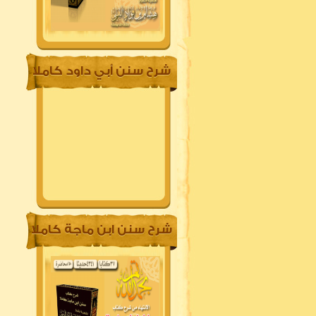
شرح سنن أبي داود كاملا
شرح سنن ابن ماجة كاملا