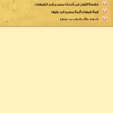
شبهات الأزمة والردود عليها
وقفة سريعة مع الأحداث
قل سمعنا وأطعنا للنص فى أحداث مصر