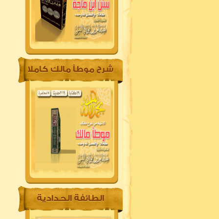
شرح موطأ مالك كاملا
الطائفة الحدادية