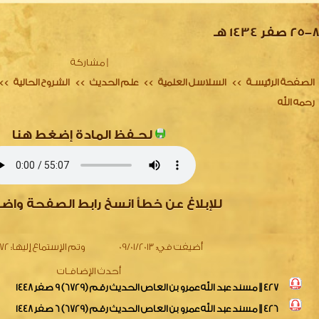
25 صفر 1434 هـ
|
مشاركة
الصفحة الرئيسـة
السلاسل العلمية
علم الحديث
الشروح الحالية
>>
>>
>>
>>
رحمه الله
لحـفظ المادة إضغط هنا
للإبلاغ عن خطأ انسخ رابط الصفحة واض
أضيفت في:
09/01/2013
وتم الإستماع إليها:
2072 
أحدث الإضافـات
427 || مسند عبد الله عمرو بن العاص الحديث رقم (6729) 9 صفر 1448
426 || مسند عبد الله عمرو بن العاص الحديث رقم (6729) 6 صفر 1448