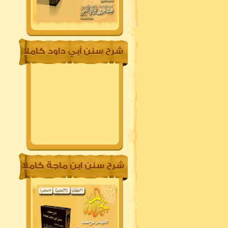
شرح سنن أبي داود كاملا
شرح سنن ابن ماجة كاملا