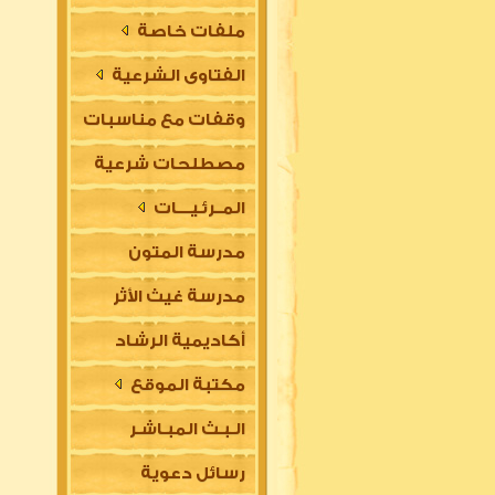
ملفات خاصة
الفتاوى الشرعية
وقفات مع مناسبات
مصطلحات شرعية
المــرئـيــــات
مدرسة المتون
مدرسة غيث الأثر
العلمية
أكاديمية الرشاد
السلفية
مكتبة الموقع
العلمية للتأسيس
الـبـث المبـاشـر
في مقدمات العلوم
رسائل دعوية
الشرعية (للتعليم