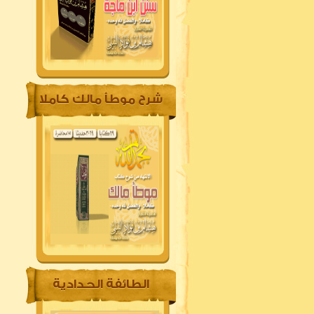
شرح موطأ مالك كاملا
الطائفة الحدادية