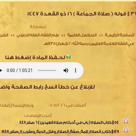
 صلاة الجماعة ) 16 ذو القعدة 1447
|
مشاركة
الصفحة الرئيسـة
السلاسل العلمية
علم الفقه : الفقه الحنبلي
الشرو
>>
>>
>>
في الفقه للعلامة العثيمين رحمه الله 20 شعبان 1435هـ
لحـفظ المادة إضغط هنا
للإبلاغ عن خطأ انسخ رابط الصفحة واض
أضيفت في:
06/05/2026
وتم الإستماع إليها:
61
أحدث الإضافـات
54 || كتاب الصلاة ( باب في أحكام صلاة العيدين ) 6 صفر 448
149 || كتاب_الصلاة_تتمة_صفة_الصلاة_وقتل_الحبة_وعقرب_11_صفر_1448