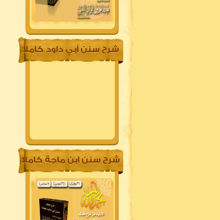
شرح سنن أبي داود كاملا
شرح سنن ابن ماجة كاملا