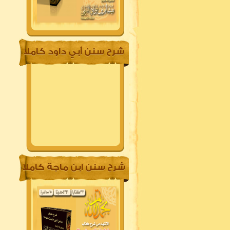
شرح سنن أبي داود كاملا
شرح سنن ابن ماجة كاملا