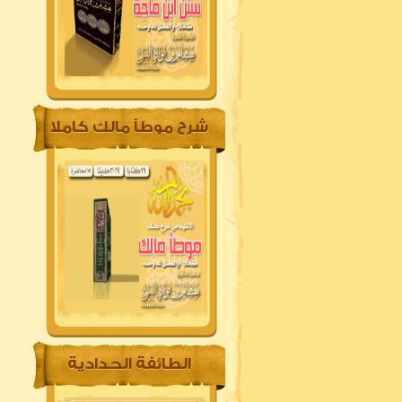
شرح موطأ مالك كاملا
الطائفة الحدادية