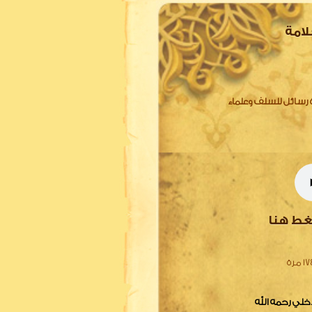
لامة
75) في شرح عدة رسائل للسلف وعلماء
غط هنا
1 مرة