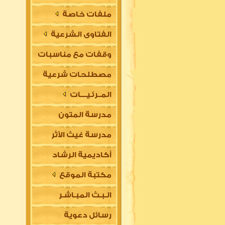
ملفات خاصة
الفتاوى الشرعية
وقفات مع مناسبات
مصطلحات شرعية
المــرئـيــــات
مدرسة المتون
مدرسة غيث الأثر
العلمية
أكاديمية الرشاد
السلفية
مكتبة الموقع
العلمية للتأسيس
الـبـث المبـاشـر
في مقدمات العلوم
رسائل دعوية
الشرعية (للتعليم