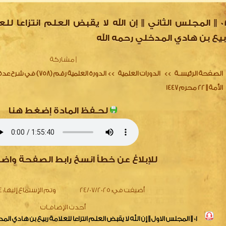
02 || المجلس الثاني || إن الله لا يقبض العلم انتزاعا للع
بيع بن هادي المدخلي رحمه الله
|
مشاركة
الصفحة الرئيسـة
الدورات العلمية
الدورة العلمية رقم (8
>>
>>
الأمة || 22 محرم 1447
لحـفظ المادة إضغط هنا
للإبلاغ عن خطأ انسخ رابط الصفحة واض
أضيفت في:
24/07/2025
وتم الإستماع إليها:
74
أحدث الإضافـات
01 || المجلس الاول || إن الله لا يقبض العلم انتزاعا للعلامة ربيع بن هادي المدخلي رحمه الله