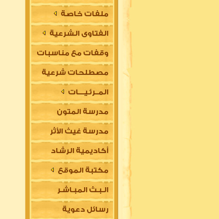
ملفات خاصة
الفتاوى الشرعية
وقفات مع مناسبات
مصطلحات شرعية
المــرئـيــــات
مدرسة المتون
مدرسة غيث الأثر
العلمية
أكاديمية الرشاد
السلفية
مكتبة الموقع
العلمية للتأسيس
الـبـث المبـاشـر
في مقدمات العلوم
رسائل دعوية
الشرعية (للتعليم