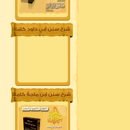
شرح سنن أبي داود كاملا
شرح سنن ابن ماجة كاملا