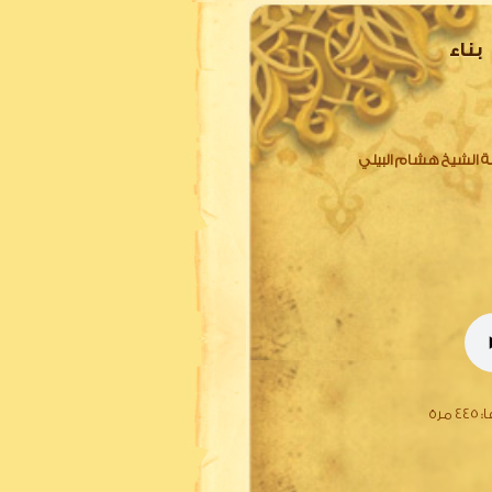
ناء
لة الشيخ هشام البيلي
ا:
445 مرة