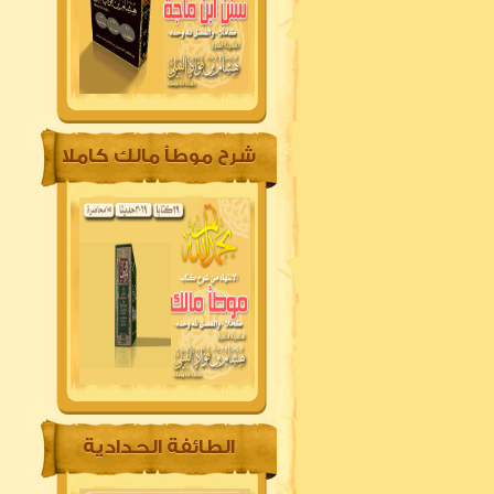
شرح موطأ مالك كاملا
الطائفة الحدادية