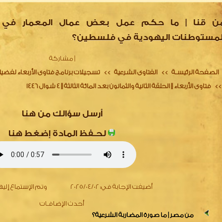
ن قنا | ما حكم عمل بعض عمال المعمار في ب
لمستوطنات اليهودية في فلسطين؟
|
مشاركة
الصفحة الرئيسـة
الفتاوى الشرعية
تسجيلات برنامج فتاوى الأربعاء لفضي
>>
>>
فتاوى الأربعاء || الحلقة الثانية والثمانون بعد المائة الثالثة || 4 شوال 1446
>>
أرسل سؤالك من هنا
لحـفظ المادة إضغط هنا
أضيفت الإجابة في:
2025/04/02
وتم الإستماع إليه
أحدث الإضافـات
من مصر | ما صورة المضاربة الشرعية؟