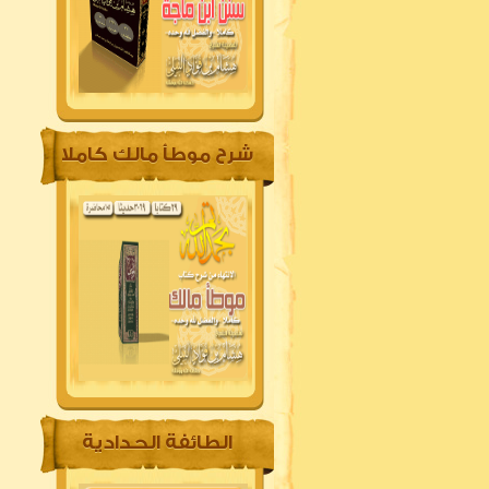
شرح موطأ مالك كاملا
الطائفة الحدادية