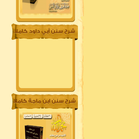
شرح سنن أبي داود كاملا
شرح سنن ابن ماجة كاملا