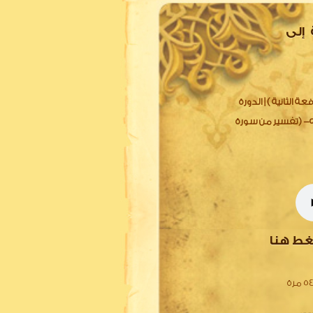
 إلى
 الثانية ) | الدورة
ه- (تفسير من سورة
غط هنا
 مرة