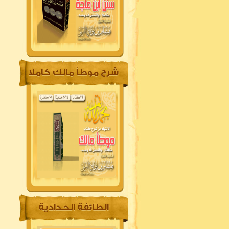
شرح موطأ مالك كاملا
الطائفة الحدادية