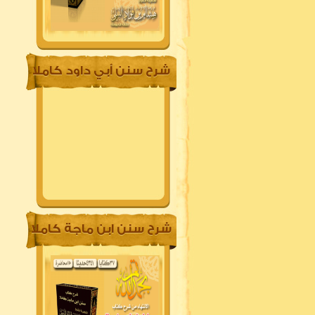
شرح سنن أبي داود كاملا
شرح سنن ابن ماجة كاملا