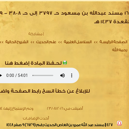
قعدة 1437 هـ
|
مشاركة
الصفحة الرئيسـة
السلاسل العلمية
علم الحديث
الشروح الحالية
>>
>>
>>
>>
رحمه الله
لحـفظ المادة إضغط هنا
للإبلاغ عن خطأ انسخ رابط الصفحة واض
أضيفت في:
23/08/2016
وتم الإستماع إليها:
1294
أحدث الإضافـات
427 || مسند عبد الله عمرو بن العاص الحديث رقم (6729) 9 صفر 1448