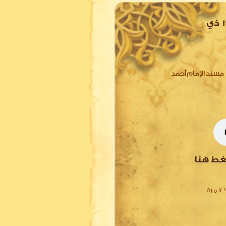
160 مسند عبدالله بن مسعود حـ 3797 إلى حـ 3808 - 19 ذي
مسند الإمام أحمد
غط هنا
 مرة