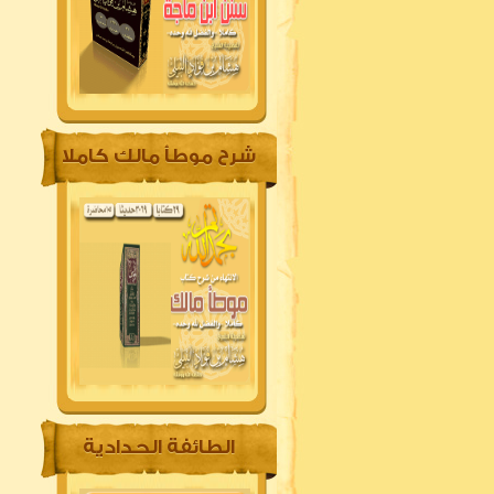
شرح موطأ مالك كاملا
الطائفة الحدادية