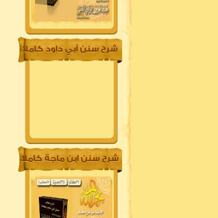
شرح سنن أبي داود كاملا
شرح سنن ابن ماجة كاملا