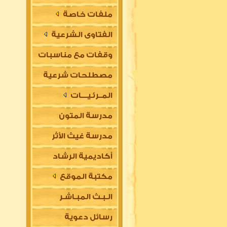
ملفات خاصة
الفتاوى الشرعية
وقفات مع مناسبات
مصطلحات شرعية
المــرئـيــــات
مدرسة المتون
مدرسة غيث الأثر
العلمية
أكاديمية الرشاد
السلفية
مكتبة الموقع
العلمية للتأسيس
الـبـث المبـاشـر
في مقدمات العلوم
رسائل دعوية
الشرعية (للتعليم