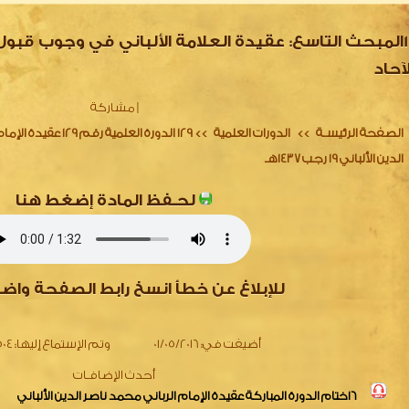
10المبحث التاسع: عقيدة العلامة الألباني في وجوب قبول
لآحاد
|
مشاركة
الصفحة الرئيسـة
الدورات العلمية
129 الدورة العلمية رقم
>>
>>
الدين الألباني 19 رجب 1437هـ
لحـفظ المادة إضغط هنا
للإبلاغ عن خطأ انسخ رابط الصفحة واض
أضيفت في:
01/05/2016
وتم الإستماع إليها:
2504 
أحدث الإضافـات
16ختام الدورة المباركة عقيدة الإمام الرباني محمد ناصر الدين الألباني