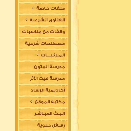
ملفات خاصة
الفتاوى الشرعية
وقفات مع مناسبات
مصطلحات شرعية
المــرئـيــــات
مدرسة المتون
مدرسة غيث الأثر
العلمية
أكاديمية الرشاد
السلفية
مكتبة الموقع
العلمية للتأسيس
الـبـث المبـاشـر
في مقدمات العلوم
رسائل دعوية
الشرعية (للتعليم