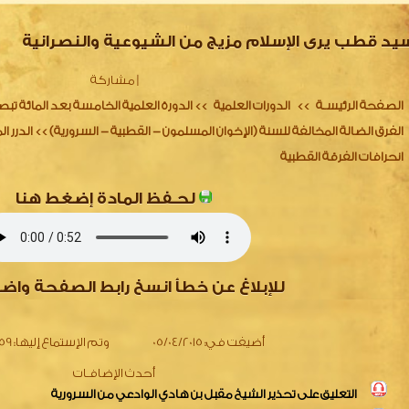
يد قطب يرى الإسلام مزيج من الشيوعية والنصرانية
|
مشاركة
الصفحة الرئيسـة
الدورات العلمية
الدورة العلمية الخامسة بعد المائة تبصي
>>
>>
الفرق الضالة المخالفة للسنة (الإخوان المسلمون - القطبية - السرورية)
الدرر 
>>
انحرافات الفرقة القطبية
لحـفظ المادة إضغط هنا
للإبلاغ عن خطأ انسخ رابط الصفحة واض
أضيفت في:
05/04/2015
وتم الإستماع إليها:
2559
أحدث الإضافـات
التعليق على تحذير الشيخ مقبل بن هادي الوادعي من السرورية