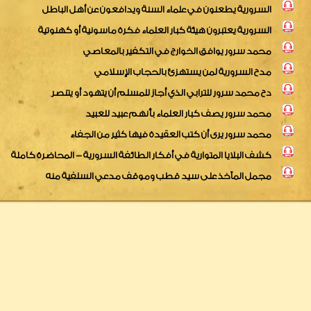
السرورية يطعنون في علماء السنة ويدافعون عن أهل الباطل
السرورية يعتبرون هيئة كبار العلماء فكرة ماسونية أو كهنوتية
محمد سرور يوافق الخوارج في التكفير بالمعاصي
مدح السرورية لمن يستهزئ بالحجاب الإسلامي
دح محمد سرور للترابي الذي أجاز للمسلم أن يتهود أو يتنصر
محمد سرور يصف كبار العلماء بأنهم عبيد للعبيد
محمد سرور يرى أن كتب العقيدة فيها كثير من الجفاء
كشف البلايا المتوارية في أفكار الطائفة السرورية - المحاضرة كاملة
مجمل المآخذ على سيد قطب وموقف مدعي السلفية منه