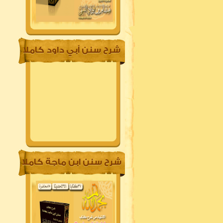
شرح سنن أبي داود كاملا
شرح سنن ابن ماجة كاملا