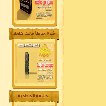
شرح موطأ مالك كاملا
الطائفة الحدادية