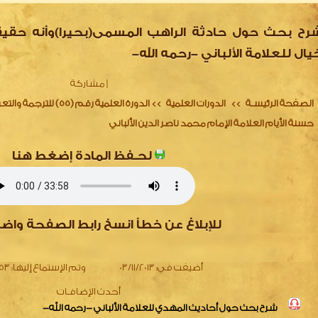
رح بحث حول حادثة الراهب المسمى(بحيرا)وأنه حقيق
يال للعلامة الألباني -رحمه الله-
|
مشاركة
الصفحة الرئيسـة
الدورات العلمية
الدورة العلمية رقم (55) 
>>
>>
حسنة الأيام العلامة الإمام محمد ناصر الدين الألباني
لحـفظ المادة إضغط هنا
للإبلاغ عن خطأ انسخ رابط الصفحة واض
أضيفت في:
03/11/2013
وتم الإستماع إليها:
3153 
أحدث الإضافـات
شرح بحث حول أحاديث المهدي للعلامة الألباني -رحمه الله-