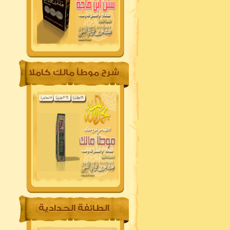
شرح موطأ مالك كاملا
الطائفة الحدادية