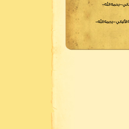
باني -رحمه الله-
لألباني -رحمه الله-