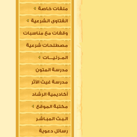
ملفات خاصة
الفتاوى الشرعية
وقفات مع مناسبات
مصطلحات شرعية
المــرئـيــــات
مدرسة المتون
مدرسة غيث الأثر
العلمية
أكاديمية الرشاد
السلفية
مكتبة الموقع
العلمية للتأسيس
الـبـث المبـاشـر
في مقدمات العلوم
رسائل دعوية
الشرعية (للتعليم