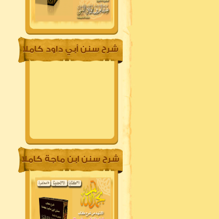
شرح سنن أبي داود كاملا
شرح سنن ابن ماجة كاملا