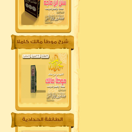
شرح موطأ مالك كاملا
الطائفة الحدادية