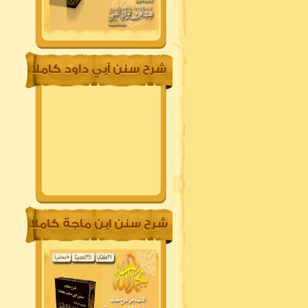
شرح سنن أبي داود كاملا
شرح سنن ابن ماجة كاملا